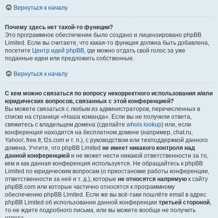
Вернуться к началу
Почему здесь нет такой-то функции?
Это программное обеспечение было создано и лицензировано phpBB
Limited. Если вы считаете, что какая-то функция должна быть добавлена,
посетите
Центр идей phpBB
, где можно отдать свой голос за уже
поданные идеи или предложить собственные.
Вернуться к началу
С кем можно связаться по вопросу некорректного использования и/или
юридических вопросов, связанных с этой конференцией?
Вы можете связаться с любым из администраторов, перечисленных в
списке на странице «Наша команда». Если вы не получили ответа,
свяжитесь с владельцем домена (сделайте
whois lookup
) или, если
конференция находится на бесплатном домене (например, chat.ru,
Yahoo!, free.fr, f2s.com и т. п.), с руководством или техподдержкой данного
домена. Учтите, что phpBB Limited
не имеет никакого контроля над
данной конференцией
и не может нести никакой ответственности за то,
кем и как данная конференция используется. Не обращайтесь к phpBB
Limited по юридическим вопросам (о приостановке работы конференции,
ответственности за неё и т. д.), которые
не относятся напрямую
к сайту
phpBB.com или которые частично относятся к программному
обеспечению phpBB Limited. Если же вы всё-таки пошлёте email в адрес
phpBB Limited об использовании данной конференции
третьей стороной
,
то не ждите подробного письма, или вы можете вообще не получить