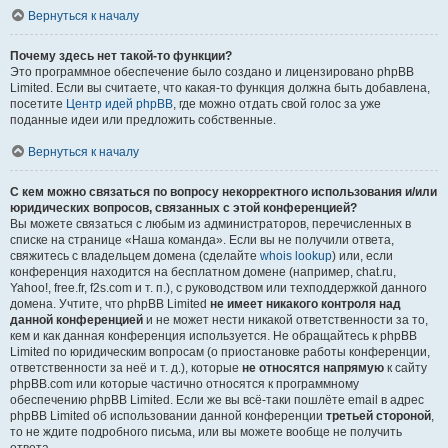
Вернуться к началу
Почему здесь нет такой-то функции?
Это программное обеспечение было создано и лицензировано phpBB
Limited. Если вы считаете, что какая-то функция должна быть добавлена,
посетите
Центр идей phpBB
, где можно отдать свой голос за уже
поданные идеи или предложить собственные.
Вернуться к началу
С кем можно связаться по вопросу некорректного использования и/или
юридических вопросов, связанных с этой конференцией?
Вы можете связаться с любым из администраторов, перечисленных в
списке на странице «Наша команда». Если вы не получили ответа,
свяжитесь с владельцем домена (сделайте
whois lookup
) или, если
конференция находится на бесплатном домене (например, chat.ru,
Yahoo!, free.fr, f2s.com и т. п.), с руководством или техподдержкой данного
домена. Учтите, что phpBB Limited
не имеет никакого контроля над
данной конференцией
и не может нести никакой ответственности за то,
кем и как данная конференция используется. Не обращайтесь к phpBB
Limited по юридическим вопросам (о приостановке работы конференции,
ответственности за неё и т. д.), которые
не относятся напрямую
к сайту
phpBB.com или которые частично относятся к программному
обеспечению phpBB Limited. Если же вы всё-таки пошлёте email в адрес
phpBB Limited об использовании данной конференции
третьей стороной
,
то не ждите подробного письма, или вы можете вообще не получить