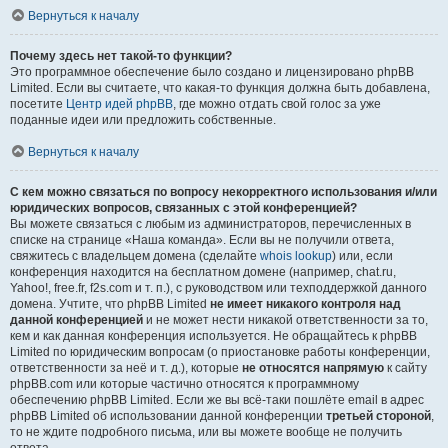
Вернуться к началу
Почему здесь нет такой-то функции?
Это программное обеспечение было создано и лицензировано phpBB
Limited. Если вы считаете, что какая-то функция должна быть добавлена,
посетите
Центр идей phpBB
, где можно отдать свой голос за уже
поданные идеи или предложить собственные.
Вернуться к началу
С кем можно связаться по вопросу некорректного использования и/или
юридических вопросов, связанных с этой конференцией?
Вы можете связаться с любым из администраторов, перечисленных в
списке на странице «Наша команда». Если вы не получили ответа,
свяжитесь с владельцем домена (сделайте
whois lookup
) или, если
конференция находится на бесплатном домене (например, chat.ru,
Yahoo!, free.fr, f2s.com и т. п.), с руководством или техподдержкой данного
домена. Учтите, что phpBB Limited
не имеет никакого контроля над
данной конференцией
и не может нести никакой ответственности за то,
кем и как данная конференция используется. Не обращайтесь к phpBB
Limited по юридическим вопросам (о приостановке работы конференции,
ответственности за неё и т. д.), которые
не относятся напрямую
к сайту
phpBB.com или которые частично относятся к программному
обеспечению phpBB Limited. Если же вы всё-таки пошлёте email в адрес
phpBB Limited об использовании данной конференции
третьей стороной
,
то не ждите подробного письма, или вы можете вообще не получить