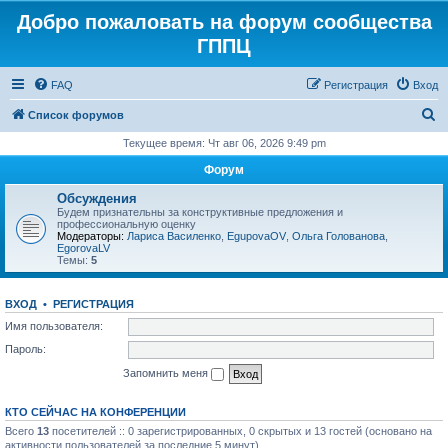
Добро пожаловать на форум сообщества
ГППЦ
FAQ
Регистрация
Вход
П
Список форумов
о
Текущее время: Чт авг 06, 2026 9:49 pm
и
Форум
с
Обсуждения
к
Будем признательны за конструктивные предложения и
профессиональную оценку
Модераторы:
Лариса Василенко
,
EgupovaOV
,
Ольга Голованова
,
EgorovaLV
Темы:
5
ВХОД
•
РЕГИСТРАЦИЯ
Имя пользователя:
Пароль:
Запомнить меня
КТО СЕЙЧАС НА КОНФЕРЕНЦИИ
Всего
13
посетителей :: 0 зарегистрированных, 0 скрытых и 13 гостей (основано на
активности пользователей за последние 5 минут)