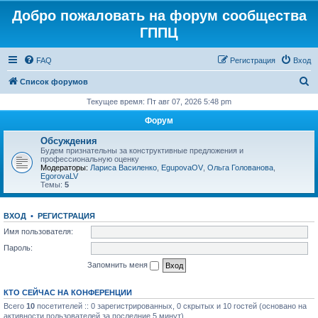
Добро пожаловать на форум сообщества
ГППЦ
FAQ
Регистрация
Вход
П
Список форумов
о
Текущее время: Пт авг 07, 2026 5:48 pm
и
Форум
с
Обсуждения
к
Будем признательны за конструктивные предложения и
профессиональную оценку
Модераторы:
Лариса Василенко
,
EgupovaOV
,
Ольга Голованова
,
EgorovaLV
Темы:
5
ВХОД
•
РЕГИСТРАЦИЯ
Имя пользователя:
Пароль:
Запомнить меня
КТО СЕЙЧАС НА КОНФЕРЕНЦИИ
Всего
10
посетителей :: 0 зарегистрированных, 0 скрытых и 10 гостей (основано на
активности пользователей за последние 5 минут)