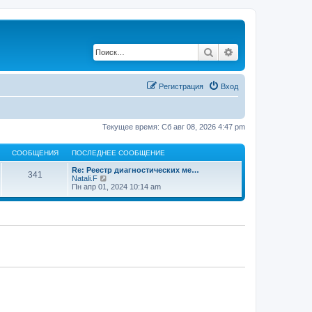
Поиск
Расширенный по
Регистрация
Вход
Текущее время: Сб авг 08, 2026 4:47 pm
СООБЩЕНИЯ
ПОСЛЕДНЕЕ СООБЩЕНИЕ
Re: Реестр диагностических ме…
341
П
Natali.F
е
Пн апр 01, 2024 10:14 am
р
е
й
т
и
к
п
о
с
л
е
д
н
е
м