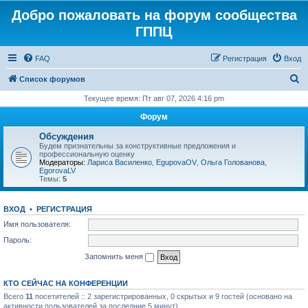
Добро пожаловать на форум сообщества
ГППЦ
FAQ
Регистрация
Вход
П
Список форумов
о
Текущее время: Пт авг 07, 2026 4:16 pm
и
Форум
с
Обсуждения
к
Будем признательны за конструктивные предложения и
профессиональную оценку
Модераторы:
Лариса Василенко
,
EgupovaOV
,
Ольга Голованова
,
EgorovaLV
Темы:
5
ВХОД
•
РЕГИСТРАЦИЯ
Имя пользователя:
Пароль:
Запомнить меня
КТО СЕЙЧАС НА КОНФЕРЕНЦИИ
Всего
11
посетителей :: 2 зарегистрированных, 0 скрытых и 9 гостей (основано на
активности пользователей за последние 5 минут)