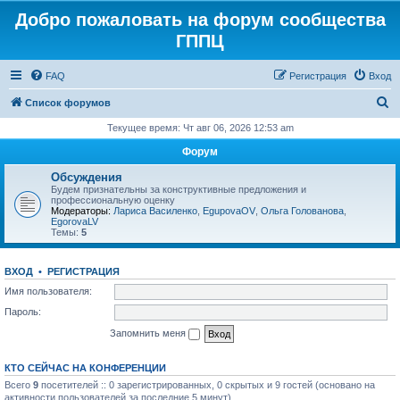
Добро пожаловать на форум сообщества
ГППЦ
FAQ
Регистрация
Вход
П
Список форумов
о
Текущее время: Чт авг 06, 2026 12:53 am
и
Форум
с
Обсуждения
к
Будем признательны за конструктивные предложения и
профессиональную оценку
Модераторы:
Лариса Василенко
,
EgupovaOV
,
Ольга Голованова
,
EgorovaLV
Темы:
5
ВХОД
•
РЕГИСТРАЦИЯ
Имя пользователя:
Пароль:
Запомнить меня
КТО СЕЙЧАС НА КОНФЕРЕНЦИИ
Всего
9
посетителей :: 0 зарегистрированных, 0 скрытых и 9 гостей (основано на
активности пользователей за последние 5 минут)