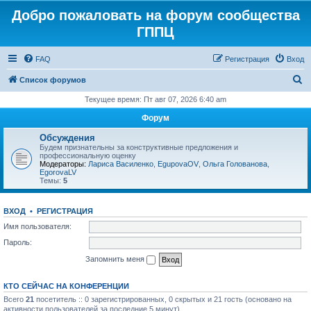
Добро пожаловать на форум сообщества
ГППЦ
FAQ
Регистрация
Вход
П
Список форумов
о
Текущее время: Пт авг 07, 2026 6:40 am
и
Форум
с
Обсуждения
к
Будем признательны за конструктивные предложения и
профессиональную оценку
Модераторы:
Лариса Василенко
,
EgupovaOV
,
Ольга Голованова
,
EgorovaLV
Темы:
5
ВХОД
•
РЕГИСТРАЦИЯ
Имя пользователя:
Пароль:
Запомнить меня
КТО СЕЙЧАС НА КОНФЕРЕНЦИИ
Всего
21
посетитель :: 0 зарегистрированных, 0 скрытых и 21 гость (основано на
активности пользователей за последние 5 минут)