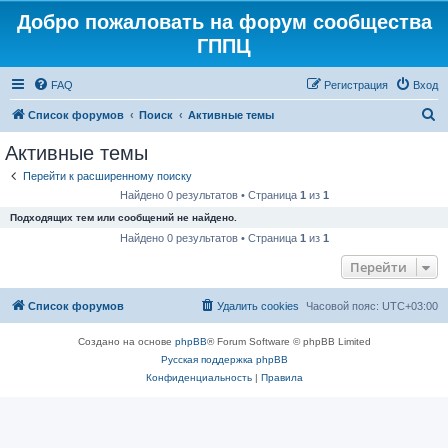
Добро пожаловать на форум сообщества
ГППЦ
FAQ
Регистрация
Вход
П
Список форумов
Поиск
Активные темы
о
Активные темы
и
Перейти к расширенному поиску
с
Найдено 0 результатов • Страница
1
из
1
к
Подходящих тем или сообщений не найдено.
Найдено 0 результатов • Страница
1
из
1
Перейти
Список форумов
Удалить cookies
Часовой пояс:
UTC+03:00
Создано на основе
phpBB
® Forum Software © phpBB Limited
Русская поддержка phpBB
Конфиденциальность
|
Правила