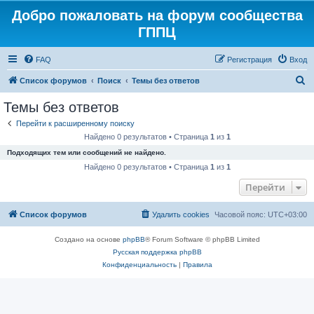
Добро пожаловать на форум сообщества
ГППЦ
FAQ
Регистрация
Вход
П
Список форумов
Поиск
Темы без ответов
о
Темы без ответов
и
Перейти к расширенному поиску
с
Найдено 0 результатов • Страница
1
из
1
к
Подходящих тем или сообщений не найдено.
Найдено 0 результатов • Страница
1
из
1
Перейти
Список форумов
Удалить cookies
Часовой пояс:
UTC+03:00
Создано на основе
phpBB
® Forum Software © phpBB Limited
Русская поддержка phpBB
Конфиденциальность
|
Правила