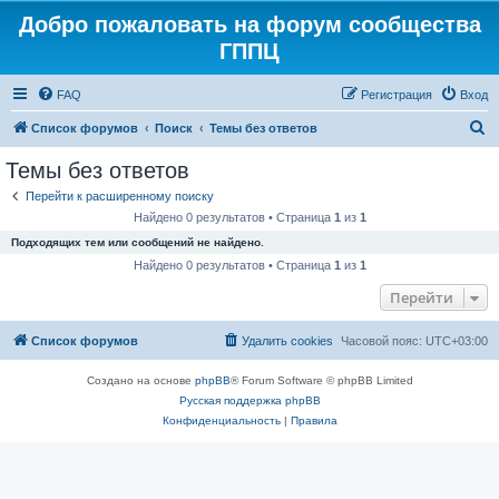
Добро пожаловать на форум сообщества
ГППЦ
FAQ
Регистрация
Вход
П
Список форумов
Поиск
Темы без ответов
о
Темы без ответов
и
Перейти к расширенному поиску
с
Найдено 0 результатов • Страница
1
из
1
к
Подходящих тем или сообщений не найдено.
Найдено 0 результатов • Страница
1
из
1
Перейти
Список форумов
Удалить cookies
Часовой пояс:
UTC+03:00
Создано на основе
phpBB
® Forum Software © phpBB Limited
Русская поддержка phpBB
Конфиденциальность
|
Правила