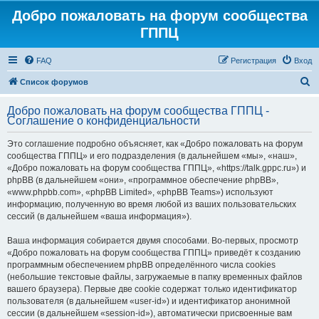
Добро пожаловать на форум сообщества
ГППЦ
FAQ
Регистрация
Вход
П
Список форумов
о
Добро пожаловать на форум сообщества ГППЦ -
и
Соглашение о конфиденциальности
с
Это соглашение подробно объясняет, как «Добро пожаловать на форум
к
сообщества ГППЦ» и его подразделения (в дальнейшем «мы», «наш»,
«Добро пожаловать на форум сообщества ГППЦ», «https://talk.gppc.ru») и
phpBB (в дальнейшем «они», «программное обеспечение phpBB»,
«www.phpbb.com», «phpBB Limited», «phpBB Teams») используют
информацию, полученную во время любой из ваших пользовательских
сессий (в дальнейшем «ваша информация»).
Ваша информация собирается двумя способами. Во-первых, просмотр
«Добро пожаловать на форум сообщества ГППЦ» приведёт к созданию
программным обеспечением phpBB определённого числа cookies
(небольшие текстовые файлы, загружаемые в папку временных файлов
вашего браузера). Первые две cookie содержат только идентификатор
пользователя (в дальнейшем «user-id») и идентификатор анонимной
сессии (в дальнейшем «session-id»), автоматически присвоенные вам