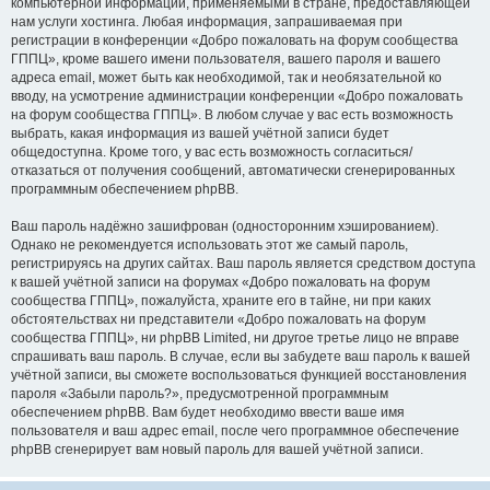
компьютерной информации, применяемыми в стране, предоставляющей
нам услуги хостинга. Любая информация, запрашиваемая при
регистрации в конференции «Добро пожаловать на форум сообщества
ГППЦ», кроме вашего имени пользователя, вашего пароля и вашего
адреса email, может быть как необходимой, так и необязательной ко
вводу, на усмотрение администрации конференции «Добро пожаловать
на форум сообщества ГППЦ». В любом случае у вас есть возможность
выбрать, какая информация из вашей учётной записи будет
общедоступна. Кроме того, у вас есть возможность согласиться/
отказаться от получения сообщений, автоматически сгенерированных
программным обеспечением phpBB.
Ваш пароль надёжно зашифрован (односторонним хэшированием).
Однако не рекомендуется использовать этот же самый пароль,
регистрируясь на других сайтах. Ваш пароль является средством доступа
к вашей учётной записи на форумах «Добро пожаловать на форум
сообщества ГППЦ», пожалуйста, храните его в тайне, ни при каких
обстоятельствах ни представители «Добро пожаловать на форум
сообщества ГППЦ», ни phpBB Limited, ни другое третье лицо не вправе
спрашивать ваш пароль. В случае, если вы забудете ваш пароль к вашей
учётной записи, вы сможете воспользоваться функцией восстановления
пароля «Забыли пароль?», предусмотренной программным
обеспечением phpBB. Вам будет необходимо ввести ваше имя
пользователя и ваш адрес email, после чего программное обеспечение
phpBB сгенерирует вам новый пароль для вашей учётной записи.