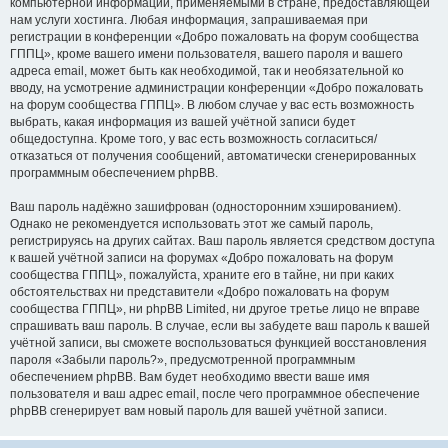
компьютерной информации, применяемыми в стране, предоставляющей
нам услуги хостинга. Любая информация, запрашиваемая при
регистрации в конференции «Добро пожаловать на форум сообщества
ГППЦ», кроме вашего имени пользователя, вашего пароля и вашего
адреса email, может быть как необходимой, так и необязательной ко
вводу, на усмотрение администрации конференции «Добро пожаловать
на форум сообщества ГППЦ». В любом случае у вас есть возможность
выбрать, какая информация из вашей учётной записи будет
общедоступна. Кроме того, у вас есть возможность согласиться/
отказаться от получения сообщений, автоматически сгенерированных
программным обеспечением phpBB.
Ваш пароль надёжно зашифрован (односторонним хэшированием).
Однако не рекомендуется использовать этот же самый пароль,
регистрируясь на других сайтах. Ваш пароль является средством доступа
к вашей учётной записи на форумах «Добро пожаловать на форум
сообщества ГППЦ», пожалуйста, храните его в тайне, ни при каких
обстоятельствах ни представители «Добро пожаловать на форум
сообщества ГППЦ», ни phpBB Limited, ни другое третье лицо не вправе
спрашивать ваш пароль. В случае, если вы забудете ваш пароль к вашей
учётной записи, вы сможете воспользоваться функцией восстановления
пароля «Забыли пароль?», предусмотренной программным
обеспечением phpBB. Вам будет необходимо ввести ваше имя
пользователя и ваш адрес email, после чего программное обеспечение
phpBB сгенерирует вам новый пароль для вашей учётной записи.