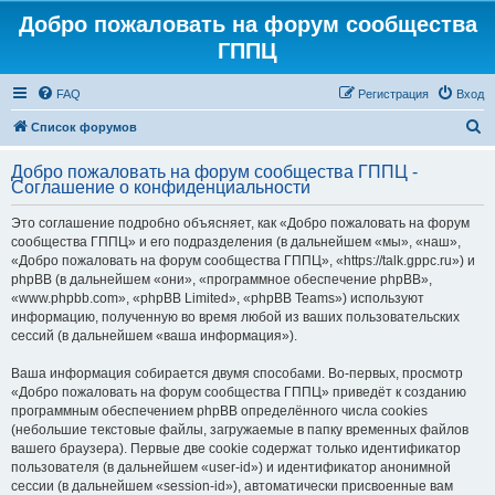
Добро пожаловать на форум сообщества
ГППЦ
FAQ
Регистрация
Вход
П
Список форумов
о
Добро пожаловать на форум сообщества ГППЦ -
и
Соглашение о конфиденциальности
с
Это соглашение подробно объясняет, как «Добро пожаловать на форум
к
сообщества ГППЦ» и его подразделения (в дальнейшем «мы», «наш»,
«Добро пожаловать на форум сообщества ГППЦ», «https://talk.gppc.ru») и
phpBB (в дальнейшем «они», «программное обеспечение phpBB»,
«www.phpbb.com», «phpBB Limited», «phpBB Teams») используют
информацию, полученную во время любой из ваших пользовательских
сессий (в дальнейшем «ваша информация»).
Ваша информация собирается двумя способами. Во-первых, просмотр
«Добро пожаловать на форум сообщества ГППЦ» приведёт к созданию
программным обеспечением phpBB определённого числа cookies
(небольшие текстовые файлы, загружаемые в папку временных файлов
вашего браузера). Первые две cookie содержат только идентификатор
пользователя (в дальнейшем «user-id») и идентификатор анонимной
сессии (в дальнейшем «session-id»), автоматически присвоенные вам