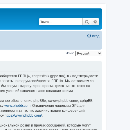
Поиск
Расширенный по
Вход
Язык:
ества ГППЦ», «https://talk.gppc.ru»), вы подтверждаете
ожаловать на форум сообщества ГППЦ». Мы оставляем за
о бы разумным регулярно просматривать этот текст на
я условий означает ваше согласие с ними.
ммное обеспечение phpBB», «www.phpbb.com», «phpBB
есу
www.phpbb.com
. Ограничения лицензии GPL для
ственности за то, что администрация конференций
есу
https://www.phpbb.com/
.
циональной розни и прочих сообщений, которые могут