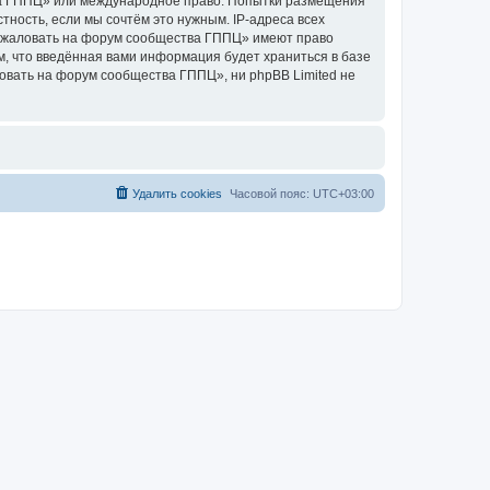
тва ГППЦ» или международное право. Попытки размещения
ность, если мы сочтём это нужным. IP-адреса всех
пожаловать на форум сообщества ГППЦ» имеют право
м, что введённая вами информация будет храниться в базе
овать на форум сообщества ГППЦ», ни phpBB Limited не
Удалить cookies
Часовой пояс:
UTC+03:00