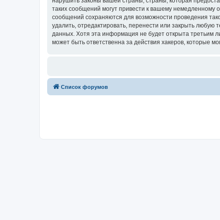
нарушить законы вашей страны, страны, которая предост
таких сообщений могут привести к вашему немедленному от
сообщений сохраняются для возможности проведения тако
удалить, отредактировать, перенести или закрыть любую т
данных. Хотя эта информация не будет открыта третьим 
может быть ответственна за действия хакеров, которые мо
Список форумов