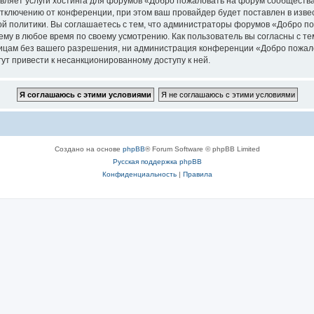
авляет услуги хостинга для форумов «Добро пожаловать на форум сообщес
ключению от конференции, при этом ваш провайдер будет поставлен в извест
й политики. Вы соглашаетесь с тем, что администраторы форумов «Добро 
ему в любое время по своему усмотрению. Как пользователь вы согласны с те
лицам без вашего разрешения, ни администрация конференции «Добро пожал
гут привести к несанкционированному доступу к ней.
Создано на основе
phpBB
® Forum Software © phpBB Limited
Русская поддержка phpBB
Конфиденциальность
|
Правила