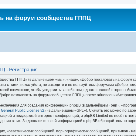
ь на форум сообщества ГППЦ
Ц - Регистрация
ества ГППЦ» (в дальнейшем «мы», «наш», «Добро пожаловать на форум сообщ
асны с ними, пожалуйста, не заходите и не пользуйтесь форумами «Добро п
м всё возможное, чтобы уведомить вас об этом, однако с вашей стороны был
«Добро пожаловать на форум сообщества ГППЦ» после обновления/исправлени
еспечения для создания конференций phpBB (в дальнейшем «они», «програ
General Public License v2
» (в дальнейшем «GPL»). Скачать его можно по адр
зацией и поддержкой интернет-конференций, и phpBB Limited не несёт ответ
ведения в них. За дополнительной информацией о phpBB обращайтесь по адр
их, клеветнических сообщений, порнографических сообщений, призывов к на