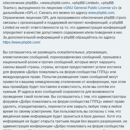
обеспечение phpBB», «www.phpbb.com», «phpBB Limited», «phpBB
Teams»), выпущенного по лицензии «
GNU General Public License v2
» (в
дальнейшем «GPL»). Скачать его можно по адресу
www.phpbb.com
.
Ограничения лицензии GPL для программного обеспечения phpBB строго
связаны с организацией и поддержкой интернет-конференций, и phpBB
Limited не несёт ответственности за то, что администрация конференций
определяет в качестве допустимого содержания и/или поведения в них.
За дополнительной информацией о phpBB обращайтесь по адресу
https://www.phpbb.com/
.
Вы соглашаетесь не размещать оскорбительных, угрожающих,
клеветнических сообщений, порнографических сообщений, призывов к
национальной розни и прочих сообщений, которые могут нарушить
законы вашей страны, страны, которая предоставляет услуги хостинга
для форумов «Добро пожаловать на форум сообщества ГППЦ» или
международное право. Попытки размещения таких сообщений могут
привести к вашему немедленному отключению от конференции, при этом
ваш провайдер будет поставлен в известность, если мы сочтём это
нужным. IP-адреса всех сообщений сохраняются для возможности
проведения такой политики. Вы соглашаетесь с тем, что администраторы
форумов «Добро пожаловать на форум сообщества ГППЦ» имеют право
удалить, отредактировать, перенести или закрыть любую тему в любое
время по своему усмотрению. Как пользователь вы согласны с тем, что
введённая вами информация будет храниться в базе данных. Хотя эта
информация не будет открыта третьим лицам без вашего разрешения, ни
администрация конференции «Добро пожаловать на форум сообщества