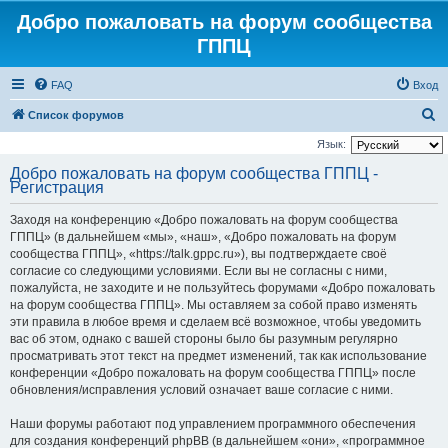
Добро пожаловать на форум сообщества
ГППЦ
FAQ
Вход
П
Список форумов
о
Язык:
и
Добро пожаловать на форум сообщества ГППЦ -
Регистрация
с
к
Заходя на конференцию «Добро пожаловать на форум сообщества
ГППЦ» (в дальнейшем «мы», «наш», «Добро пожаловать на форум
сообщества ГППЦ», «https://talk.gppc.ru»), вы подтверждаете своё
согласие со следующими условиями. Если вы не согласны с ними,
пожалуйста, не заходите и не пользуйтесь форумами «Добро пожаловать
на форум сообщества ГППЦ». Мы оставляем за собой право изменять
эти правила в любое время и сделаем всё возможное, чтобы уведомить
вас об этом, однако с вашей стороны было бы разумным регулярно
просматривать этот текст на предмет изменений, так как использование
конференции «Добро пожаловать на форум сообщества ГППЦ» после
обновления/исправления условий означает ваше согласие с ними.
Наши форумы работают под управлением программного обеспечения
для создания конференций phpBB (в дальнейшем «они», «программное