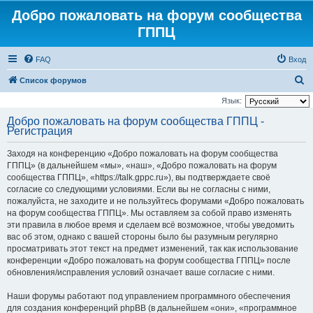
Добро пожаловать на форум сообщества
ГППЦ
FAQ
Вход
П
Список форумов
о
Язык:
и
Добро пожаловать на форум сообщества ГППЦ -
Регистрация
с
к
Заходя на конференцию «Добро пожаловать на форум сообщества
ГППЦ» (в дальнейшем «мы», «наш», «Добро пожаловать на форум
сообщества ГППЦ», «https://talk.gppc.ru»), вы подтверждаете своё
согласие со следующими условиями. Если вы не согласны с ними,
пожалуйста, не заходите и не пользуйтесь форумами «Добро пожаловать
на форум сообщества ГППЦ». Мы оставляем за собой право изменять
эти правила в любое время и сделаем всё возможное, чтобы уведомить
вас об этом, однако с вашей стороны было бы разумным регулярно
просматривать этот текст на предмет изменений, так как использование
конференции «Добро пожаловать на форум сообщества ГППЦ» после
обновления/исправления условий означает ваше согласие с ними.
Наши форумы работают под управлением программного обеспечения
для создания конференций phpBB (в дальнейшем «они», «программное