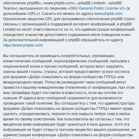
обеспечение phpBB», «www.phpbb.com», «phpBB Limited», «phpBB
Teams»), выпущенного по лицензии «
GNU General Public License v2
» (в
дальнейшем «GPL»). Скачать его можно по адресу
www.phpbb.com
.
Ограничения лицензии GPL для программного обеспечения phpBB строго
связаны с организацией и поддержкой интернет-конференций, и phpBB
Limited не несёт ответственности за то, что администрация конференций
определяет в качестве допустимого содержания и/или поведения в них.
За дополнительной информацией о phpBB обращайтесь по адресу
https://www.phpbb.com/
.
Вы соглашаетесь не размещать оскорбительных, угрожающих,
клеветнических сообщений, порнографических сообщений, призывов к
национальной розни и прочих сообщений, которые могут нарушить
законы вашей страны, страны, которая предоставляет услуги хостинга
для форумов «Добро пожаловать на форум сообщества ГППЦ» или
международное право. Попытки размещения таких сообщений могут
привести к вашему немедленному отключению от конференции, при этом
ваш провайдер будет поставлен в известность, если мы сочтём это
нужным. IP-адреса всех сообщений сохраняются для возможности
проведения такой политики. Вы соглашаетесь с тем, что администраторы
форумов «Добро пожаловать на форум сообщества ГППЦ» имеют право
удалить, отредактировать, перенести или закрыть любую тему в любое
время по своему усмотрению. Как пользователь вы согласны с тем, что
введённая вами информация будет храниться в базе данных. Хотя эта
информация не будет открыта третьим лицам без вашего разрешения, ни
администрация конференции «Добро пожаловать на форум сообщества