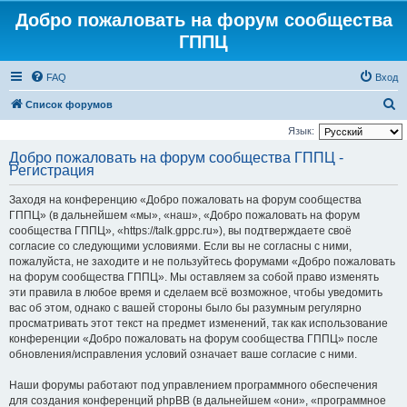
Добро пожаловать на форум сообщества
ГППЦ
FAQ
Вход
П
Список форумов
о
Язык:
и
Добро пожаловать на форум сообщества ГППЦ -
Регистрация
с
к
Заходя на конференцию «Добро пожаловать на форум сообщества
ГППЦ» (в дальнейшем «мы», «наш», «Добро пожаловать на форум
сообщества ГППЦ», «https://talk.gppc.ru»), вы подтверждаете своё
согласие со следующими условиями. Если вы не согласны с ними,
пожалуйста, не заходите и не пользуйтесь форумами «Добро пожаловать
на форум сообщества ГППЦ». Мы оставляем за собой право изменять
эти правила в любое время и сделаем всё возможное, чтобы уведомить
вас об этом, однако с вашей стороны было бы разумным регулярно
просматривать этот текст на предмет изменений, так как использование
конференции «Добро пожаловать на форум сообщества ГППЦ» после
обновления/исправления условий означает ваше согласие с ними.
Наши форумы работают под управлением программного обеспечения
для создания конференций phpBB (в дальнейшем «они», «программное