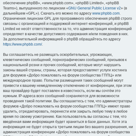
обеспечение phpBB», «www.phpbb.com», «phpBB Limited», «phpBB
Teams»), выпущенного по лицензии «
GNU General Public License v2
» (в
дальнейшем «GPL»). Скачать его можно по адресу
www.phpbb.com
.
Ограничения лицензии GPL для программного обеспечения phpBB строго
связаны с организацией и поддержкой интернет-конференций, и phpBB
Limited не несёт ответственности за то, что администрация конференций
определяет в качестве допустимого содержания и/или поведения в них.
За дополнительной информацией о phpBB обращайтесь по адресу
https://www.phpbb.com/
.
Вы соглашаетесь не размещать оскорбительных, угрожающих,
клеветнических сообщений, порнографических сообщений, призывов к
национальной розни и прочих сообщений, которые могут нарушить
законы вашей страны, страны, которая предоставляет услуги хостинга
для форумов «Добро пожаловать на форум сообщества ГППЦ» или
международное право. Попытки размещения таких сообщений могут
привести к вашему немедленному отключению от конференции, при этом
ваш провайдер будет поставлен в известность, если мы сочтём это
нужным. IP-адреса всех сообщений сохраняются для возможности
проведения такой политики. Вы соглашаетесь с тем, что администраторы
форумов «Добро пожаловать на форум сообщества ГППЦ» имеют право
удалить, отредактировать, перенести или закрыть любую тему в любое
время по своему усмотрению. Как пользователь вы согласны с тем, что
введённая вами информация будет храниться в базе данных. Хотя эта
информация не будет открыта третьим лицам без вашего разрешения, ни
администрация конференции «Добро пожаловать на форум сообщества