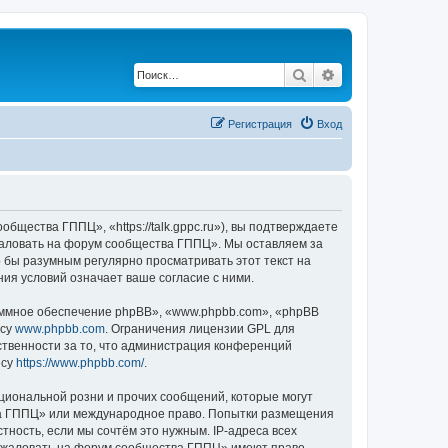
Поиск
Расширенный по
Регистрация
Вход
ества ГППЦ», «https://talk.gppc.ru»), вы подтверждаете
ожаловать на форум сообщества ГППЦ». Мы оставляем за
о бы разумным регулярно просматривать этот текст на
я условий означает ваше согласие с ними.
ммное обеспечение phpBB», «www.phpbb.com», «phpBB
есу
www.phpbb.com
. Ограничения лицензии GPL для
ственности за то, что администрация конференций
есу
https://www.phpbb.com/
.
циональной розни и прочих сообщений, которые могут
тва ГППЦ» или международное право. Попытки размещения
ность, если мы сочтём это нужным. IP-адреса всех