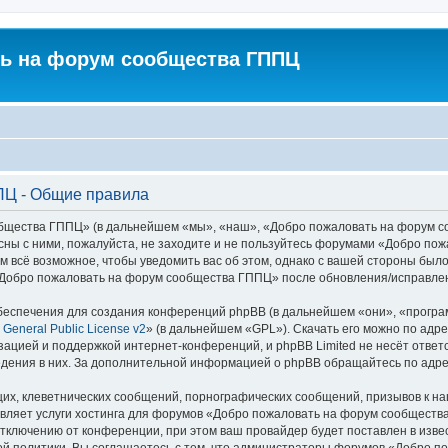
ь на форум сообщества ГППЦ
ПЦ - Общие правила
ества ГППЦ» (в дальнейшем «мы», «наш», «Добро пожаловать на форум сообщ
асны с ними, пожалуйста, не заходите и не пользуйтесь форумами «Добро п
м всё возможное, чтобы уведомить вас об этом, однако с вашей стороны был
«Добро пожаловать на форум сообщества ГППЦ» после обновления/исправлени
еспечения для создания конференций phpBB (в дальнейшем «они», «програ
General Public License v2
» (в дальнейшем «GPL»). Скачать его можно по адр
зацией и поддержкой интернет-конференций, и phpBB Limited не несёт ответ
ведения в них. За дополнительной информацией о phpBB обращайтесь по адр
их, клеветнических сообщений, порнографических сообщений, призывов к на
авляет услуги хостинга для форумов «Добро пожаловать на форум сообщес
ключению от конференции, при этом ваш провайдер будет поставлен в извест