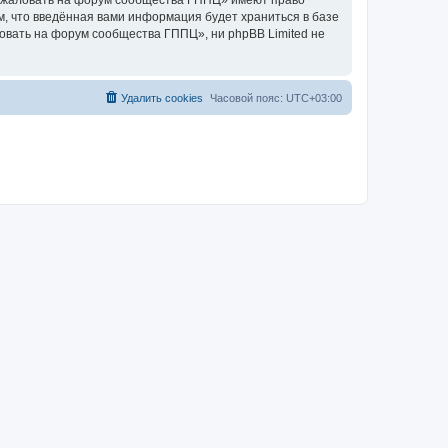
пожаловать на форум сообщества ГППЦ» имеют право
м, что введённая вами информация будет храниться в базе
овать на форум сообщества ГППЦ», ни phpBB Limited не
Удалить cookies
Часовой пояс:
UTC+03:00