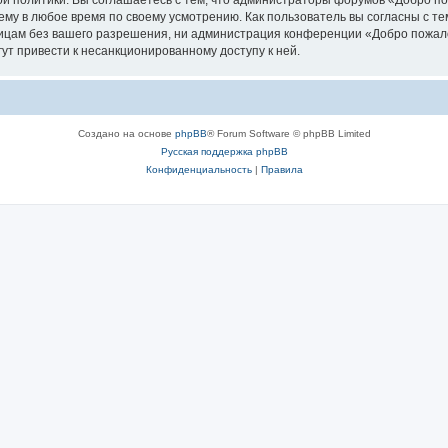
й политики. Вы соглашаетесь с тем, что администраторы форумов «Добро 
ему в любое время по своему усмотрению. Как пользователь вы согласны с те
лицам без вашего разрешения, ни администрация конференции «Добро пожал
гут привести к несанкционированному доступу к ней.
Создано на основе
phpBB
® Forum Software © phpBB Limited
Русская поддержка phpBB
Конфиденциальность
|
Правила