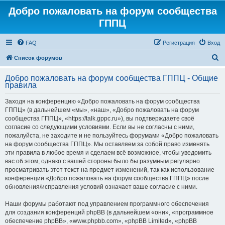
Добро пожаловать на форум сообщества
ГППЦ
FAQ
Регистрация
Вход
П
Список форумов
о
Добро пожаловать на форум сообщества ГППЦ - Общие
и
правила
с
Заходя на конференцию «Добро пожаловать на форум сообщества
к
ГППЦ» (в дальнейшем «мы», «наш», «Добро пожаловать на форум
сообщества ГППЦ», «https://talk.gppc.ru»), вы подтверждаете своё
согласие со следующими условиями. Если вы не согласны с ними,
пожалуйста, не заходите и не пользуйтесь форумами «Добро пожаловать
на форум сообщества ГППЦ». Мы оставляем за собой право изменять
эти правила в любое время и сделаем всё возможное, чтобы уведомить
вас об этом, однако с вашей стороны было бы разумным регулярно
просматривать этот текст на предмет изменений, так как использование
конференции «Добро пожаловать на форум сообщества ГППЦ» после
обновления/исправления условий означает ваше согласие с ними.
Наши форумы работают под управлением программного обеспечения
для создания конференций phpBB (в дальнейшем «они», «программное
обеспечение phpBB», «www.phpbb.com», «phpBB Limited», «phpBB