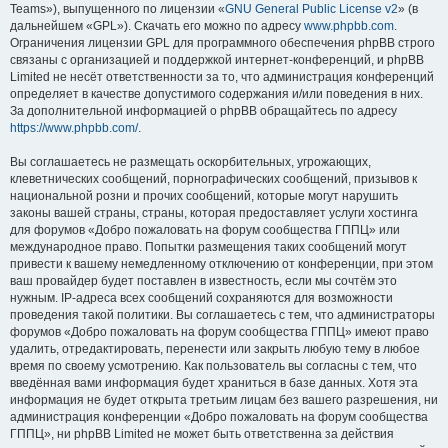
Teams»), выпущенного по лицензии «
GNU General Public License v2
» (в
дальнейшем «GPL»). Скачать его можно по адресу
www.phpbb.com
.
Ограничения лицензии GPL для программного обеспечения phpBB строго
связаны с организацией и поддержкой интернет-конференций, и phpBB
Limited не несёт ответственности за то, что администрация конференций
определяет в качестве допустимого содержания и/или поведения в них.
За дополнительной информацией о phpBB обращайтесь по адресу
https://www.phpbb.com/
.
Вы соглашаетесь не размещать оскорбительных, угрожающих,
клеветнических сообщений, порнографических сообщений, призывов к
национальной розни и прочих сообщений, которые могут нарушить
законы вашей страны, страны, которая предоставляет услуги хостинга
для форумов «Добро пожаловать на форум сообщества ГППЦ» или
международное право. Попытки размещения таких сообщений могут
привести к вашему немедленному отключению от конференции, при этом
ваш провайдер будет поставлен в известность, если мы сочтём это
нужным. IP-адреса всех сообщений сохраняются для возможности
проведения такой политики. Вы соглашаетесь с тем, что администраторы
форумов «Добро пожаловать на форум сообщества ГППЦ» имеют право
удалить, отредактировать, перенести или закрыть любую тему в любое
время по своему усмотрению. Как пользователь вы согласны с тем, что
введённая вами информация будет храниться в базе данных. Хотя эта
информация не будет открыта третьим лицам без вашего разрешения, ни
администрация конференции «Добро пожаловать на форум сообщества
ГППЦ», ни phpBB Limited не может быть ответственна за действия