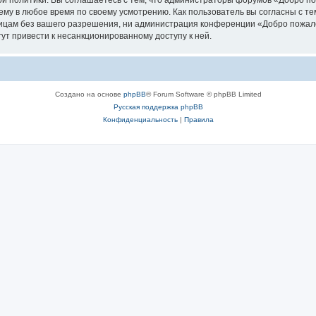
й политики. Вы соглашаетесь с тем, что администраторы форумов «Добро 
ему в любое время по своему усмотрению. Как пользователь вы согласны с те
лицам без вашего разрешения, ни администрация конференции «Добро пожал
гут привести к несанкционированному доступу к ней.
Создано на основе
phpBB
® Forum Software © phpBB Limited
Русская поддержка phpBB
Конфиденциальность
|
Правила