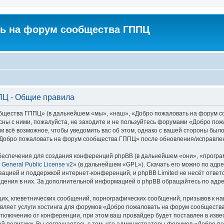
ь на форум сообщества ГППЦ
ПЦ - Общие правила
ества ГППЦ» (в дальнейшем «мы», «наш», «Добро пожаловать на форум сообщ
асны с ними, пожалуйста, не заходите и не пользуйтесь форумами «Добро п
м всё возможное, чтобы уведомить вас об этом, однако с вашей стороны был
«Добро пожаловать на форум сообщества ГППЦ» после обновления/исправлени
еспечения для создания конференций phpBB (в дальнейшем «они», «програ
General Public License v2
» (в дальнейшем «GPL»). Скачать его можно по адр
зацией и поддержкой интернет-конференций, и phpBB Limited не несёт ответ
ведения в них. За дополнительной информацией о phpBB обращайтесь по адр
их, клеветнических сообщений, порнографических сообщений, призывов к на
авляет услуги хостинга для форумов «Добро пожаловать на форум сообщес
ключению от конференции, при этом ваш провайдер будет поставлен в извест