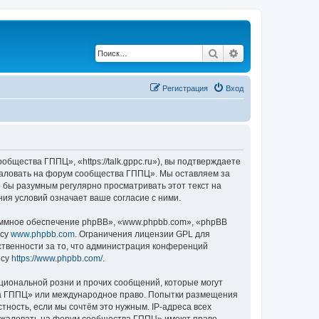
Поиск
Расширенный по
Регистрация
Вход
ества ГППЦ», «https://talk.gppc.ru»), вы подтверждаете
ожаловать на форум сообщества ГППЦ». Мы оставляем за
о бы разумным регулярно просматривать этот текст на
я условий означает ваше согласие с ними.
ммное обеспечение phpBB», «www.phpbb.com», «phpBB
есу
www.phpbb.com
. Ограничения лицензии GPL для
ственности за то, что администрация конференций
есу
https://www.phpbb.com/
.
циональной розни и прочих сообщений, которые могут
тва ГППЦ» или международное право. Попытки размещения
ность, если мы сочтём это нужным. IP-адреса всех