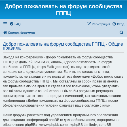
Добро пожаловать на форум сообщества
ГППЦ
FAQ
Регистрация
Вход
П
Список форумов
о
Добро пожаловать на форум сообщества ГППЦ - Общие
и
правила
с
Заходя на конференцию «Добро пожаловать на форум сообщества
к
ГППЦ» (в дальнейшем «мы», «наш», «Добро пожаловать на форум
сообщества ГППЦ», «https://talk.gppc.ru»), вы подтверждаете своё
согласие со следующими условиями. Если вы не согласны с ними,
пожалуйста, не заходите и не пользуйтесь форумами «Добро пожаловать
на форум сообщества ГППЦ». Мы оставляем за собой право изменять
эти правила в любое время и сделаем всё возможное, чтобы уведомить
вас об этом, однако с вашей стороны было бы разумным регулярно
просматривать этот текст на предмет изменений, так как использование
конференции «Добро пожаловать на форум сообщества ГППЦ» после
обновления/исправления условий означает ваше согласие с ними.
Наши форумы работают под управлением программного обеспечения
для создания конференций phpBB (в дальнейшем «они», «программное
обеспечение phpBB», «www.phpbb.com», «phpBB Limited», «phpBB