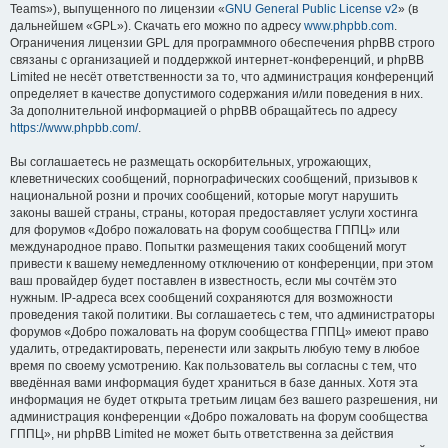
Teams»), выпущенного по лицензии «
GNU General Public License v2
» (в
дальнейшем «GPL»). Скачать его можно по адресу
www.phpbb.com
.
Ограничения лицензии GPL для программного обеспечения phpBB строго
связаны с организацией и поддержкой интернет-конференций, и phpBB
Limited не несёт ответственности за то, что администрация конференций
определяет в качестве допустимого содержания и/или поведения в них.
За дополнительной информацией о phpBB обращайтесь по адресу
https://www.phpbb.com/
.
Вы соглашаетесь не размещать оскорбительных, угрожающих,
клеветнических сообщений, порнографических сообщений, призывов к
национальной розни и прочих сообщений, которые могут нарушить
законы вашей страны, страны, которая предоставляет услуги хостинга
для форумов «Добро пожаловать на форум сообщества ГППЦ» или
международное право. Попытки размещения таких сообщений могут
привести к вашему немедленному отключению от конференции, при этом
ваш провайдер будет поставлен в известность, если мы сочтём это
нужным. IP-адреса всех сообщений сохраняются для возможности
проведения такой политики. Вы соглашаетесь с тем, что администраторы
форумов «Добро пожаловать на форум сообщества ГППЦ» имеют право
удалить, отредактировать, перенести или закрыть любую тему в любое
время по своему усмотрению. Как пользователь вы согласны с тем, что
введённая вами информация будет храниться в базе данных. Хотя эта
информация не будет открыта третьим лицам без вашего разрешения, ни
администрация конференции «Добро пожаловать на форум сообщества
ГППЦ», ни phpBB Limited не может быть ответственна за действия