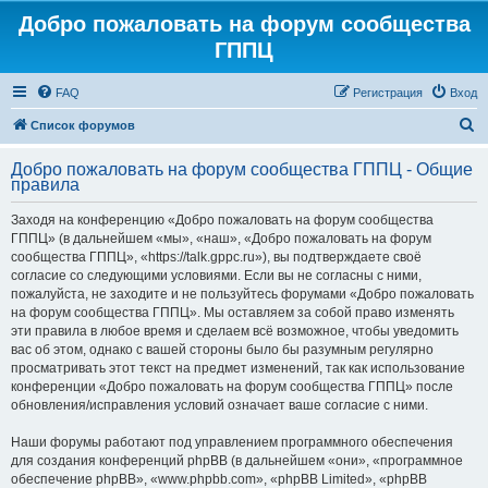
Добро пожаловать на форум сообщества
ГППЦ
FAQ
Регистрация
Вход
П
Список форумов
о
Добро пожаловать на форум сообщества ГППЦ - Общие
и
правила
с
Заходя на конференцию «Добро пожаловать на форум сообщества
к
ГППЦ» (в дальнейшем «мы», «наш», «Добро пожаловать на форум
сообщества ГППЦ», «https://talk.gppc.ru»), вы подтверждаете своё
согласие со следующими условиями. Если вы не согласны с ними,
пожалуйста, не заходите и не пользуйтесь форумами «Добро пожаловать
на форум сообщества ГППЦ». Мы оставляем за собой право изменять
эти правила в любое время и сделаем всё возможное, чтобы уведомить
вас об этом, однако с вашей стороны было бы разумным регулярно
просматривать этот текст на предмет изменений, так как использование
конференции «Добро пожаловать на форум сообщества ГППЦ» после
обновления/исправления условий означает ваше согласие с ними.
Наши форумы работают под управлением программного обеспечения
для создания конференций phpBB (в дальнейшем «они», «программное
обеспечение phpBB», «www.phpbb.com», «phpBB Limited», «phpBB