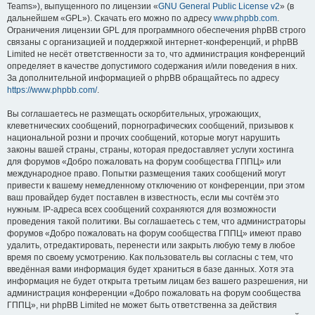
Teams»), выпущенного по лицензии «
GNU General Public License v2
» (в
дальнейшем «GPL»). Скачать его можно по адресу
www.phpbb.com
.
Ограничения лицензии GPL для программного обеспечения phpBB строго
связаны с организацией и поддержкой интернет-конференций, и phpBB
Limited не несёт ответственности за то, что администрация конференций
определяет в качестве допустимого содержания и/или поведения в них.
За дополнительной информацией о phpBB обращайтесь по адресу
https://www.phpbb.com/
.
Вы соглашаетесь не размещать оскорбительных, угрожающих,
клеветнических сообщений, порнографических сообщений, призывов к
национальной розни и прочих сообщений, которые могут нарушить
законы вашей страны, страны, которая предоставляет услуги хостинга
для форумов «Добро пожаловать на форум сообщества ГППЦ» или
международное право. Попытки размещения таких сообщений могут
привести к вашему немедленному отключению от конференции, при этом
ваш провайдер будет поставлен в известность, если мы сочтём это
нужным. IP-адреса всех сообщений сохраняются для возможности
проведения такой политики. Вы соглашаетесь с тем, что администраторы
форумов «Добро пожаловать на форум сообщества ГППЦ» имеют право
удалить, отредактировать, перенести или закрыть любую тему в любое
время по своему усмотрению. Как пользователь вы согласны с тем, что
введённая вами информация будет храниться в базе данных. Хотя эта
информация не будет открыта третьим лицам без вашего разрешения, ни
администрация конференции «Добро пожаловать на форум сообщества
ГППЦ», ни phpBB Limited не может быть ответственна за действия