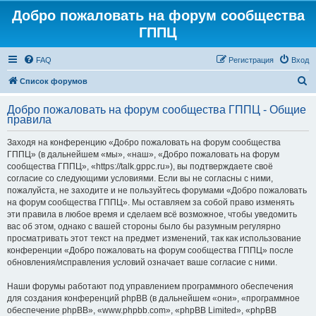
Добро пожаловать на форум сообщества
ГППЦ
FAQ
Регистрация
Вход
П
Список форумов
о
Добро пожаловать на форум сообщества ГППЦ - Общие
и
правила
с
Заходя на конференцию «Добро пожаловать на форум сообщества
к
ГППЦ» (в дальнейшем «мы», «наш», «Добро пожаловать на форум
сообщества ГППЦ», «https://talk.gppc.ru»), вы подтверждаете своё
согласие со следующими условиями. Если вы не согласны с ними,
пожалуйста, не заходите и не пользуйтесь форумами «Добро пожаловать
на форум сообщества ГППЦ». Мы оставляем за собой право изменять
эти правила в любое время и сделаем всё возможное, чтобы уведомить
вас об этом, однако с вашей стороны было бы разумным регулярно
просматривать этот текст на предмет изменений, так как использование
конференции «Добро пожаловать на форум сообщества ГППЦ» после
обновления/исправления условий означает ваше согласие с ними.
Наши форумы работают под управлением программного обеспечения
для создания конференций phpBB (в дальнейшем «они», «программное
обеспечение phpBB», «www.phpbb.com», «phpBB Limited», «phpBB