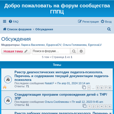
Добро пожаловать на форум сообщества
ГППЦ
FAQ
Регистрация
Вход
П
Список форумов
Обсуждения
о
Обсуждения
и
Модераторы:
Лариса Василенко
,
EgupovaOV
,
Ольга Голованова
,
EgorovaLV
с
Поиск
Расширенный пои
Новая тема
к
5 тем • Страница
1
из
1
Темы
Реестр диагностических методик педагога-психолога.
Перечень и содержание текущей документации педагога-
психолога
Последнее сообщение
Natali.F
«
Пн апр 01, 2024 10:14 am
Ответы:
71
1
5
6
7
8
…
Стандартизация программ сопровождения детей с ТНР/
ЗПР
Последнее сообщение
Ольга Скобликова
«
Пт май 12, 2023 9:45 am
Ответы:
51
1
2
3
4
5
6
Реестр рабочих программ педагога-психолога. Перечень и