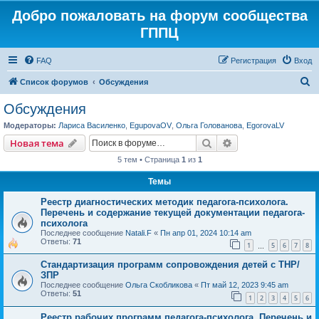
Добро пожаловать на форум сообщества
ГППЦ
FAQ
Регистрация
Вход
П
Список форумов
Обсуждения
о
Обсуждения
и
Модераторы:
Лариса Василенко
,
EgupovaOV
,
Ольга Голованова
,
EgorovaLV
с
Поиск
Расширенный пои
Новая тема
к
5 тем • Страница
1
из
1
Темы
Реестр диагностических методик педагога-психолога.
Перечень и содержание текущей документации педагога-
психолога
Последнее сообщение
Natali.F
«
Пн апр 01, 2024 10:14 am
Ответы:
71
1
5
6
7
8
…
Стандартизация программ сопровождения детей с ТНР/
ЗПР
Последнее сообщение
Ольга Скобликова
«
Пт май 12, 2023 9:45 am
Ответы:
51
1
2
3
4
5
6
Реестр рабочих программ педагога-психолога. Перечень и