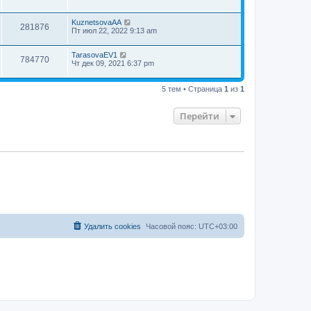
KuznetsovaAA
281876
Пт июл 22, 2022 9:13 am
TarasovaEV1
784770
Чт дек 09, 2021 6:37 pm
5 тем • Страница
1
из
1
Перейти
Удалить cookies
Часовой пояс:
UTC+03:00