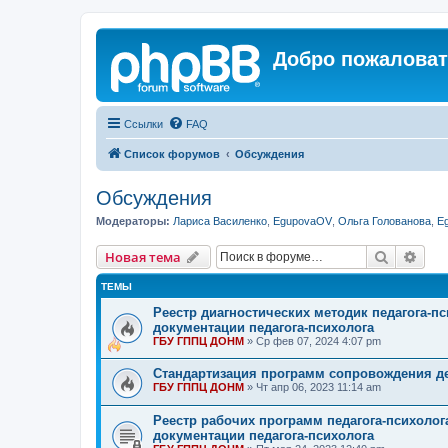
Добро пожаловат
Ссылки
FAQ
Список форумов
Обсуждения
Обсуждения
Модераторы:
Лариса Василенко
,
EgupovaOV
,
Ольга Голованова
,
E
Поиск
Рас
Новая тема
ТЕМЫ
Реестр диагностических методик педагога-п
документации педагога-психолога
ГБУ ГППЦ ДОНМ
»
Ср фев 07, 2024 4:07 pm
Стандартизация программ сопровождения де
ГБУ ГППЦ ДОНМ
»
Чт апр 06, 2023 11:14 am
Реестр рабочих программ педагога-психолог
документации педагога-психолога