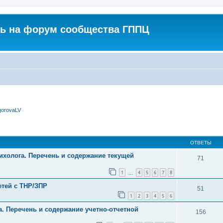
ь на форум сообщества ГППЦ
gorovaLV
ширенный поиск
ОТВЕТЫ
сихолога. Перечень и содержание текущей
71
1
4
5
6
7
8
…
тей с ТНР/ЗПР
51
1
2
3
4
5
6
а. Перечень и содержание учетно-отчетной
156