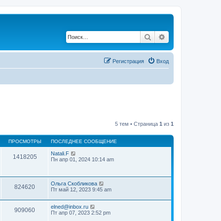
Поиск
Расширенный по
Регистрация
Вход
5 тем • Страница
1
из
1
ПРОСМОТРЫ
ПОСЛЕДНЕЕ СООБЩЕНИЕ
Natali.F
1418205
Пн апр 01, 2024 10:14 am
Ольга Скобликова
824620
Пт май 12, 2023 9:45 am
elned@inbox.ru
909060
Пт апр 07, 2023 2:52 pm