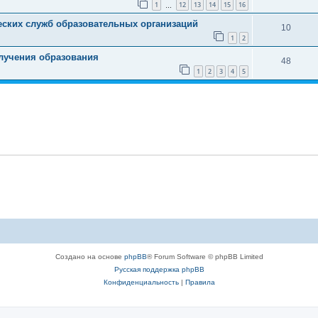
1
12
13
14
15
16
…
еских служб образовательных организаций
10
1
2
лучения образования
48
1
2
3
4
5
Создано на основе
phpBB
® Forum Software © phpBB Limited
Русская поддержка phpBB
Конфиденциальность
|
Правила