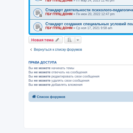
ГБУ ГППЦ ДОНМ
»
Пт мар 24, 2023 12:40 pm
Стандарт деятельности психолого-педагогич
ГБУ ГППЦ ДОНМ
»
Пн июн 20, 2022 12:47 pm
Стандарт создания специальных условий по
ГБУ ГППЦ ДОНМ
»
Ср ноя 17, 2021 9:58 am
Новая тема
Вернуться к списку форумов
ПРАВА ДОСТУПА
Вы
не можете
начинать темы
Вы
не можете
отвечать на сообщения
Вы
не можете
редактировать свои сообщения
Вы
не можете
удалять свои сообщения
Вы
не можете
добавлять вложения
Список форумов