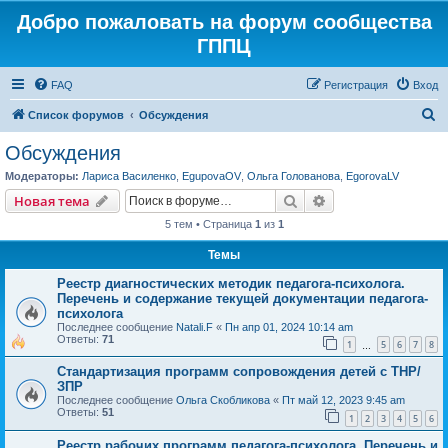
Добро пожаловать на форум сообщества
ГППЦ
FAQ
Регистрация
Вход
П
Список форумов
Обсуждения
о
Обсуждения
и
Модераторы:
Лариса Василенко
,
EgupovaOV
,
Ольга Голованова
,
EgorovaLV
с
Поиск
Расширенный пои
Новая тема
к
5 тем • Страница
1
из
1
Темы
Реестр диагностических методик педагога-психолога.
Перечень и содержание текущей документации педагога-
психолога
Последнее сообщение
Natali.F
«
Пн апр 01, 2024 10:14 am
Ответы:
71
1
5
6
7
8
…
Стандартизация программ сопровождения детей с ТНР/
ЗПР
Последнее сообщение
Ольга Скобликова
«
Пт май 12, 2023 9:45 am
Ответы:
51
1
2
3
4
5
6
Реестр рабочих программ педагога-психолога. Перечень и