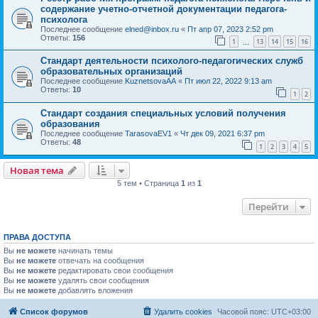
содержание учетно-отчетной документации педагога-
психолога
Последнее сообщение
elned@inbox.ru
«
Пт апр 07, 2023 2:52 pm
Ответы:
156
1
13
14
15
16
…
Стандарт деятельности психолого-педагогических служб
образовательных организаций
Последнее сообщение
KuznetsovaAA
«
Пт июл 22, 2022 9:13 am
Ответы:
10
1
2
Стандарт создания специальных условий получения
образования
Последнее сообщение
TarasovaEV1
«
Чт дек 09, 2021 6:37 pm
Ответы:
48
1
2
3
4
5
Новая тема
5 тем • Страница
1
из
1
Перейти
ПРАВА ДОСТУПА
Вы
не можете
начинать темы
Вы
не можете
отвечать на сообщения
Вы
не можете
редактировать свои сообщения
Вы
не можете
удалять свои сообщения
Вы
не можете
добавлять вложения
Список форумов
Удалить cookies
Часовой пояс:
UTC+03:00