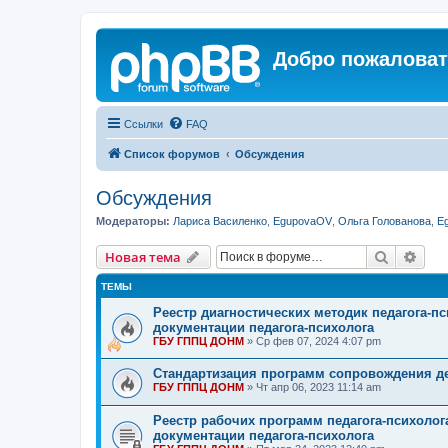
Добро пожаловат
Ссылки
FAQ
Список форумов
Обсуждения
Обсуждения
Модераторы:
Лариса Василенко
,
EgupovaOV
,
Ольга Голованова
,
E
Поиск
Рас
Новая тема
ТЕМЫ
Реестр диагностических методик педагога-п
документации педагога-психолога
ГБУ ГППЦ ДОНМ
»
Ср фев 07, 2024 4:07 pm
Стандартизация программ сопровождения де
ГБУ ГППЦ ДОНМ
»
Чт апр 06, 2023 11:14 am
Реестр рабочих программ педагога-психолог
документации педагога-психолога