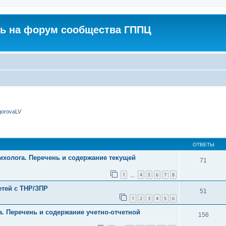
ь на форум сообщества ГППЦ
gorovaLV
ширенный поиск
ОТВЕТЫ
сихолога. Перечень и содержание текущей
71
1
4
5
6
7
8
…
тей с ТНР/ЗПР
51
1
2
3
4
5
6
а. Перечень и содержание учетно-отчетной
156