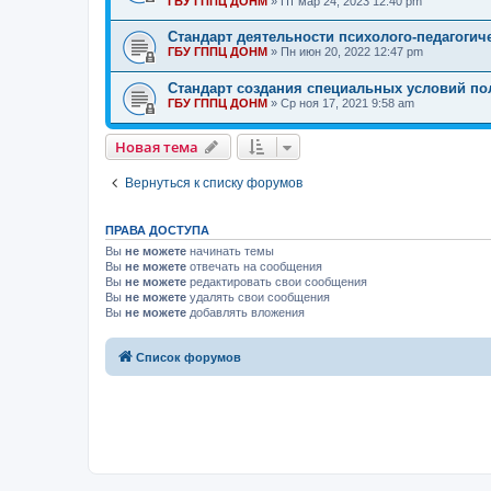
ГБУ ГППЦ ДОНМ
»
Пт мар 24, 2023 12:40 pm
Стандарт деятельности психолого-педагогич
ГБУ ГППЦ ДОНМ
»
Пн июн 20, 2022 12:47 pm
Стандарт создания специальных условий по
ГБУ ГППЦ ДОНМ
»
Ср ноя 17, 2021 9:58 am
Новая тема
Вернуться к списку форумов
ПРАВА ДОСТУПА
Вы
не можете
начинать темы
Вы
не можете
отвечать на сообщения
Вы
не можете
редактировать свои сообщения
Вы
не можете
удалять свои сообщения
Вы
не можете
добавлять вложения
Список форумов