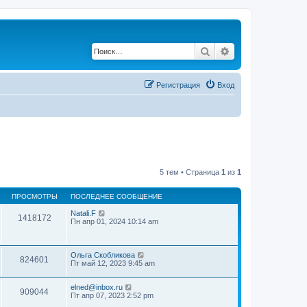
Поиск
Расширенный по
Регистрация
Вход
5 тем • Страница
1
из
1
ПРОСМОТРЫ
ПОСЛЕДНЕЕ СООБЩЕНИЕ
Natali.F
1418172
Пн апр 01, 2024 10:14 am
Ольга Скобликова
824601
Пт май 12, 2023 9:45 am
elned@inbox.ru
909044
Пт апр 07, 2023 2:52 pm