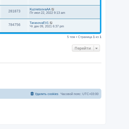
KuznetsovaAA
281873
Пт июл 22, 2022 9:13 am
TarasovaEV1
784756
Чт дек 09, 2021 6:37 pm
5 тем • Страница
1
из
1
Перейти
Удалить cookies
Часовой пояс:
UTC+03:00