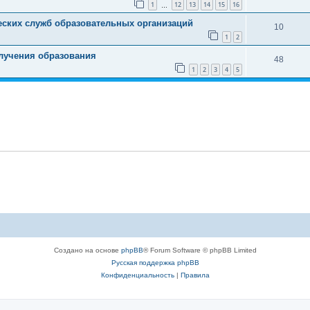
1
12
13
14
15
16
…
еских служб образовательных организаций
10
1
2
лучения образования
48
1
2
3
4
5
Создано на основе
phpBB
® Forum Software © phpBB Limited
Русская поддержка phpBB
Конфиденциальность
|
Правила