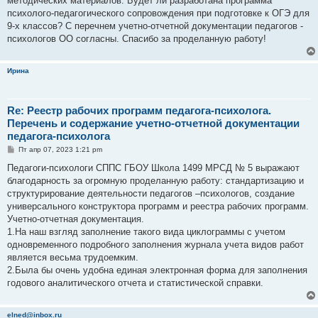
методических материалов. Будет ли разработана программа
н
психолого-педагогического сопровождения при подготовке к ОГЭ для
и
е
9-х классов? С перечнем учетно-отчетной документации педагогов -
психологов ОО согласны. Спасибо за проделанную работу!
Ирина
Re: Реестр рабочих программ педагога-психолога.
Перечень и содержание учетно-отчетной документации
педагога-психолога
С
Пт апр 07, 2023 1:21 pm
о
о
Педагоги-психологи СППС ГБОУ Школа 1499 МРСД № 5 выражают
б
благодарность за огромную проделанную работу: стандартизацию и
щ
е
структурирование деятельности педагогов –психологов, создание
н
универсального конструктора программ и реестра рабочих программ.
и
е
Учетно-отчетная документация.
1.На наш взгляд заполнение такого вида циклограммы с учетом
одновременного подробного заполнения журнала учета видов работ
является весьма трудоемким.
2.Была бы очень удобна единая электронная форма для заполнения
годового аналитического отчета и статистической справки.
elned@inbox.ru