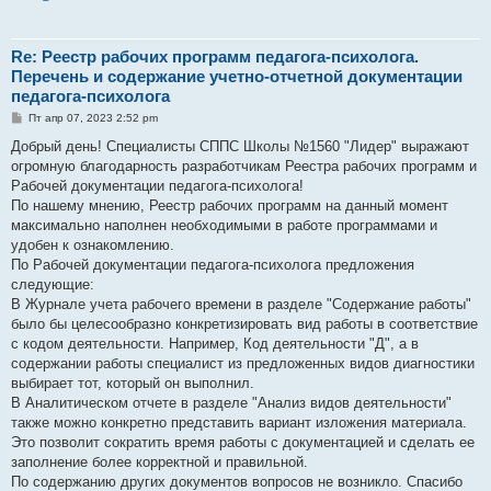
Re: Реестр рабочих программ педагога-психолога.
Перечень и содержание учетно-отчетной документации
педагога-психолога
С
Пт апр 07, 2023 2:52 pm
о
о
Добрый день! Специалисты СППС Школы №1560 "Лидер" выражают
б
огромную благодарность разработчикам Реестра рабочих программ и
щ
е
Рабочей документации педагога-психолога!
н
По нашему мнению, Реестр рабочих программ на данный момент
и
е
максимально наполнен необходимыми в работе программами и
удобен к ознакомлению.
По Рабочей документации педагога-психолога предложения
следующие:
В Журнале учета рабочего времени в разделе "Содержание работы"
было бы целесообразно конкретизировать вид работы в соответствие
с кодом деятельности. Например, Код деятельности "Д", а в
содержании работы специалист из предложенных видов диагностики
выбирает тот, который он выполнил.
В Аналитическом отчете в разделе "Анализ видов деятельности"
также можно конкретно представить вариант изложения материала.
Это позволит сократить время работы с документацией и сделать ее
заполнение более корректной и правильной.
По содержанию других документов вопросов не возникло. Спасибо