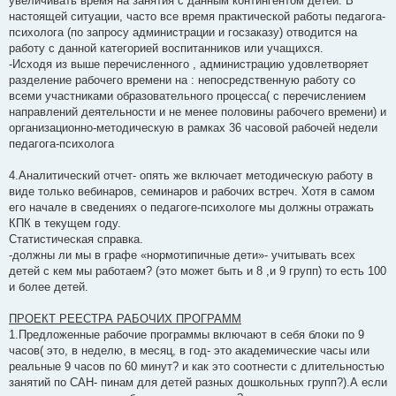
увеличивать время на занятия с данным контингентом детей. В
настоящей ситуации, часто все время практической работы педагога-
психолога (по запросу администрации и госзаказу) отводится на
работу с данной категорией воспитанников или учащихся.
-Исходя из выше перечисленного , администрацию удовлетворяет
разделение рабочего времени на : непосредственную работу со
всеми участниками образовательного процесса( с перечислением
направлений деятельности и не менее половины рабочего времени) и
организационно-методическую в рамках 36 часовой рабочей недели
педагога-психолога
4.Аналитический отчет- опять же включает методическую работу в
виде только вебинаров, семинаров и рабочих встреч. Хотя в самом
его начале в сведениях о педагоге-психологе мы должны отражать
КПК в текущем году.
Статистическая справка.
-должны ли мы в графе «нормотипичные дети»- учитывать всех
детей с кем мы работаем? (это может быть и 8 ,и 9 групп) то есть 100
и более детей.
ПРОЕКТ РЕЕСТРА РАБОЧИХ ПРОГРАММ
1.Предложенные рабочие программы включают в себя блоки по 9
часов( это, в неделю, в месяц, в год- это академические часы или
реальные 9 часов по 60 минут? и как это соотнести с длительностью
занятий по САН- пинам для детей разных дошкольных групп?).А если