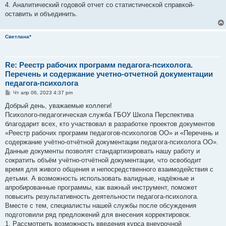
4. Аналитический годовой отчет со статистической справкой-
оставить и объединить.
Светлана*
Re: Реестр рабочих программ педагога-психолога.
Перечень и содержание учетно-отчетной документации
педагога-психолога
С
Чт апр 06, 2023 4:37 pm
о
о
Добрый день, уважаемые коллеги!
б
Психолого-педагогическая служба ГБОУ Школа Перспектива
щ
е
благодарит всех, кто участвовал в разработке проектов документов
н
«Реестр рабочих программ педагогов-психологов ОО» и «Перечень и
и
е
содержание учётно-отчётной документации педагога-психолога ОО».
Данные документы позволят стандартизировать нашу работу и
сократить объём учётно-отчётной документации, что освободит
время для живого общения и непосредственного взаимодействия с
детьми. А возможность использовать валидные, надёжные и
апробированные программы, как важный инструмент, поможет
повысить результативность деятельности педагога-психолога.
Вместе с тем, специалисты нашей службы после обсуждения
подготовили ряд предложений для внесения корректировок.
1. Рассмотреть возможность введения курса внеурочной