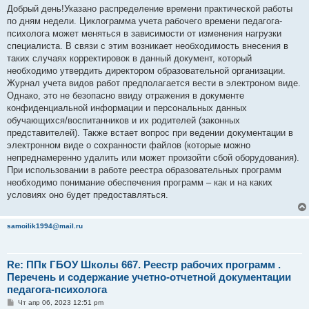
о
Добрый день!Указано распределение времени практической работы
б
по дням недели. Циклограмма учета рабочего времени педагога-
щ
е
психолога может меняться в зависимости от изменения нагрузки
н
специалиста. В связи с этим возникает необходимость внесения в
и
е
таких случаях корректировок в данный документ, который
необходимо утвердить директором образовательной организации.
Журнал учета видов работ предполагается вести в электроном виде.
Однако, это не безопасно ввиду отражения в документе
конфиденциальной информации и персональных данных
обучающихся/воспитанников и их родителей (законных
представителей). Также встает вопрос при ведении документации в
электронном виде о сохранности файлов (которые можно
непреднамеренно удалить или может произойти сбой оборудования).
При использовании в работе реестра образовательных программ
необходимо понимание обеспечения программ – как и на каких
условиях оно будет предоставляться.
samoilik1994@mail.ru
Re: ППк ГБОУ Школы 667. Реестр рабочих программ .
Перечень и содержание учетно-отчетной документации
педагога-психолога
С
Чт апр 06, 2023 12:51 pm