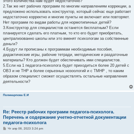
этого количества нам будет недостаточно?
2.Так же нет рабочих программ по многим направлениям коррекции, а
предложено использовать конструктор, который сейчас еще работает
недостаточно корректно и многие пункты не включает или повторяет.
Нет программ по видам работы для нормотипичных детей?
3.Конструктор для специалистов останется бесплатным? Если
планируется сделать его платным, то кто его будет приобретать,
централизованно школы или это вменят психологам за собственные
деньги?
4.Будут ли прописаны к программам необходимые пособия,
дидактические игры, рабочие тетради, методические и раздаточные
материалы? Кто должен будет обеспечивать ими специалистов.
5.Если на 1 педагога-психолога будет приходиться более 20 детей с
ОВЗ и не ТНР а более серьезных нозоологий и с ТМНР , то каким
образом специалист сможет осуществлять остальные направления
деятельности?
Поликарпова Е.И
Re: Реестр рабочих программ педагога-психолога.
Перечень и содержание учетно-отчетной документации
педагога-психолога
С
Чт апр 06, 2023 3:24 pm
о