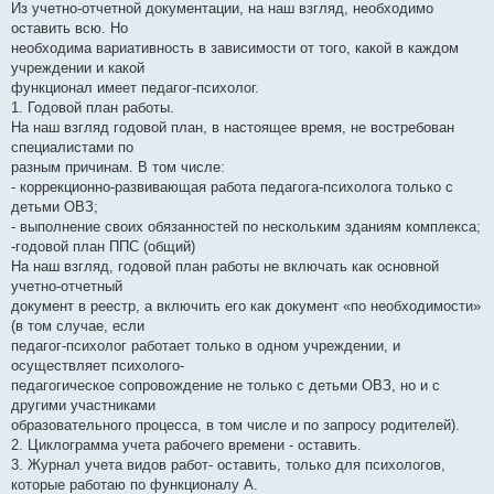
о
Из учетно-отчетной документации, на наш взгляд, необходимо
б
оставить всю. Но
щ
е
необходима вариативность в зависимости от того, какой в каждом
н
учреждении и какой
и
е
функционал имеет педагог-психолог.
1. Годовой план работы.
На наш взгляд годовой план, в настоящее время, не востребован
специалистами по
разным причинам. В том числе:
- коррекционно-развивающая работа педагога-психолога только с
детьми ОВЗ;
- выполнение своих обязанностей по нескольким зданиям комплекса;
-годовой план ППС (общий)
На наш взгляд, годовой план работы не включать как основной
учетно-отчетный
документ в реестр, а включить его как документ «по необходимости»
(в том случае, если
педагог-психолог работает только в одном учреждении, и
осуществляет психолого-
педагогическое сопровождение не только с детьми ОВЗ, но и с
другими участниками
образовательного процесса, в том числе и по запросу родителей).
2. Циклограмма учета рабочего времени - оставить.
3. Журнал учета видов работ- оставить, только для психологов,
которые работаю по функционалу А.