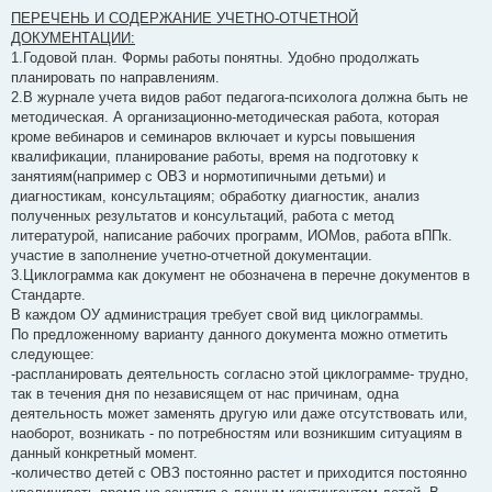
о
о
ПЕРЕЧЕНЬ И СОДЕРЖАНИЕ УЧЕТНО-ОТЧЕТНОЙ
б
ДОКУМЕНТАЦИИ:
щ
е
1.Годовой план. Формы работы понятны. Удобно продолжать
н
планировать по направлениям.
и
е
2.В журнале учета видов работ педагога-психолога должна быть не
методическая. А организационно-методическая работа, которая
кроме вебинаров и семинаров включает и курсы повышения
квалификации, планирование работы, время на подготовку к
занятиям(например с ОВЗ и нормотипичными детьми) и
диагностикам, консультациям; обработку диагностик, анализ
полученных результатов и консультаций, работа с метод
литературой, написание рабочих программ, ИОМов, работа вППк.
участие в заполнение учетно-отчетной документации.
3.Циклограмма как документ не обозначена в перечне документов в
Стандарте.
В каждом ОУ администрация требует свой вид циклограммы.
По предложенному варианту данного документа можно отметить
следующее:
-распланировать деятельность согласно этой циклограмме- трудно,
так в течения дня по независящем от нас причинам, одна
деятельность может заменять другую или даже отсутствовать или,
наоборот, возникать - по потребностям или возникшим ситуациям в
данный конкретный момент.
-количество детей с ОВЗ постоянно растет и приходится постоянно