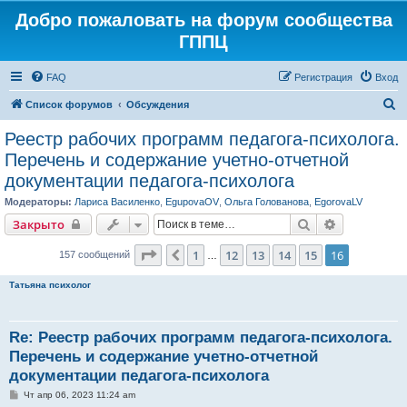
Добро пожаловать на форум сообщества
ГППЦ
FAQ
Регистрация
Вход
П
Список форумов
Обсуждения
о
Реестр рабочих программ педагога-психолога.
и
Перечень и содержание учетно-отчетной
с
документации педагога-психолога
к
Модераторы:
Лариса Василенко
,
EgupovaOV
,
Ольга Голованова
,
EgorovaLV
Поиск
Расширенн
Закрыто
Страница
16
из
16
1
12
13
14
15
16
Пред.
157 сообщений
…
Татьяна психолог
Re: Реестр рабочих программ педагога-психолога.
Перечень и содержание учетно-отчетной
документации педагога-психолога
С
Чт апр 06, 2023 11:24 am
о