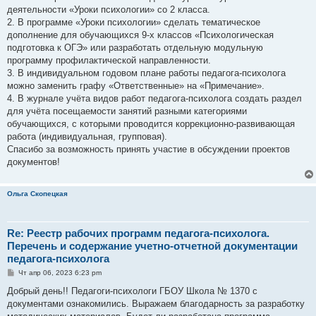
деятельности «Уроки психологии» со 2 класса.
2. В программе «Уроки психологии» сделать тематическое
дополнение для обучающихся 9-х классов «Психологическая
подготовка к ОГЭ» или разработать отдельную модульную
программу профилактической направленности.
3. В индивидуальном годовом плане работы педагога-психолога
можно заменить графу «Ответственные» на «Примечание».
4. В журнале учёта видов работ педагога-психолога создать раздел
для учёта посещаемости занятий разными категориями
обучающихся, с которыми проводится коррекционно-развивающая
работа (индивидуальная, групповая).
Спасибо за возможность принять участие в обсуждении проектов
документов!
Ольга Скопецкая
Re: Реестр рабочих программ педагога-психолога.
Перечень и содержание учетно-отчетной документации
педагога-психолога
С
Чт апр 06, 2023 6:23 pm
о
о
Добрый день!! Педагоги-психологи ГБОУ Школа № 1370 с
б
документами ознакомились. Выражаем благодарность за разработку
щ
е